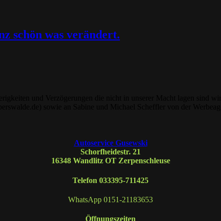
nz schön was verändert.
ierigkeiten und Verzögerungen die nicht in unserer Macht lagen sind 
swalde.de) sowie an Sabine und Michael Scheffler von der Werbeagen
Autoservice Gusewski
Schorfheidestr. 21
16348 Wandlitz OT Zerpenschleuse
Telefon
033395-711425
WhatsApp
0151-21183653
Öffnungszeiten